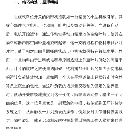
一、精巧构造，原理明晰
阻旋式料位开关的内部构造犹如一台精密的小型机械引擎。其
核心部件包含电机、传动轴、叶片以及微动开关等。当设备启动
后，电机开始运转，通过传动轴将动力稳定地传输给叶片，使其在
物料容器内部空间轻盈地旋转起来。这一旋转过程在物料未触及叶
片时，处于相对自由且顺畅的状态，电机负载保持在较低水平。然
而，一旦物料由于进料或堆积等原因逐渐上升至叶片所处的高度平
面，叶片的旋转之旅便遭遇阻碍。物料施加于叶片的阻力会使电机
的运转负荷陡然增加，就如同一个人在平坦道路上轻松行走时突然
背负上沉重的包袱。当这种负载的增加量突破预先设定的临界值
时，微动开关敏锐地捕捉到这一变化，随即迅速动作，输出一个明
确的信号。这个信号就像是一封紧急的电报，被传送到工厂的控制
系统之中，从而触发一系列预设的操作，例如及时关停进料设备以
防止物料溢出，或者启动相应的报警装置以提醒工作人员前来处理